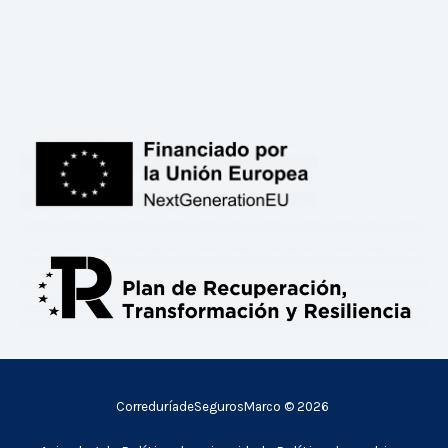
CorreduríadeSegurosMarco © 2026